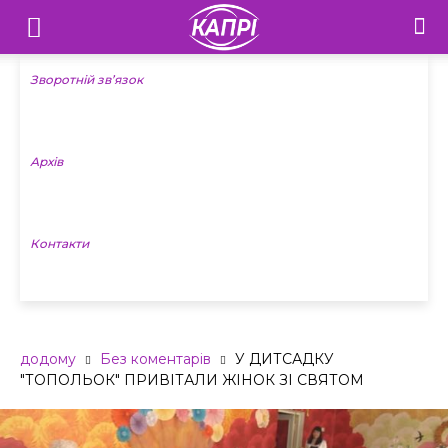
Телебачення
«Капрі»
Зворотній зв’язок
—
Архів
Новини
Донеччини
Контакти
додому
Без коментарів
У ДИТСАДКУ
"ТОПОЛЬОК" ПРИВІТАЛИ ЖІНОК ЗІ СВЯТОМ