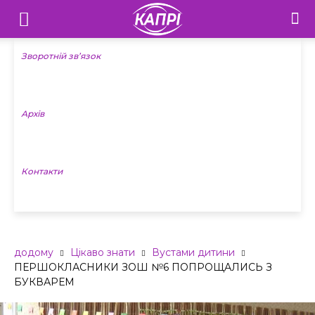
Телебачення
«Капрі»
Зворотній зв’язок
—
Архів
Новини
Донеччини
Контакти
додому
Цікаво знати
Вустами дитини
ПЕРШОКЛАСНИКИ ЗОШ №6 ПОПРОЩАЛИСЬ З
БУКВАРЕМ