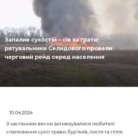
Запалив сухостій – сів за ґрати:
рятувальники Селидового провели
черговий рейд серед населення
10.04.2024
З настанням весни активізувалися любителі
спалювання сухої трави, бур’янів, листя та гілля.