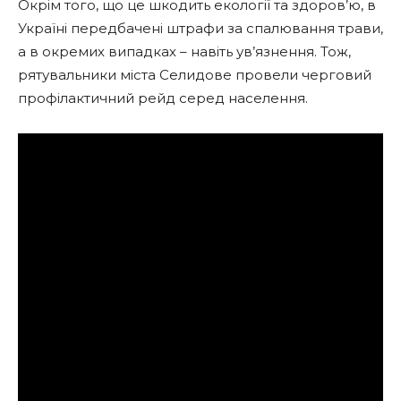
Окрім того, що це шкодить екології та здоров’ю, в
Україні передбачені штрафи за спалювання трави,
а в окремих випадках – навіть ув’язнення. Тож,
рятувальники міста Селидове провели черговий
профілактичний рейд серед населення.