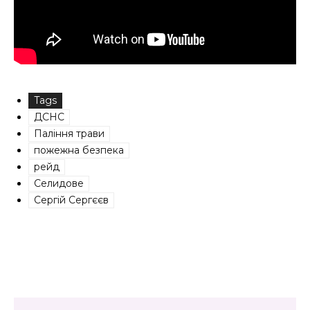
Tags
ДСНС
Паління трави
пожежна безпека
рейд
Селидове
Сергій Сергєєв