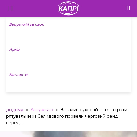
Телебачення
«Капрі»
Зворотній зв’язок
—
Архів
Новини
Донеччини
Контакти
додому
Актуально
Запалив сухостій – сів за ґрати:
рятувальники Селидового провели черговий рейд
серед...