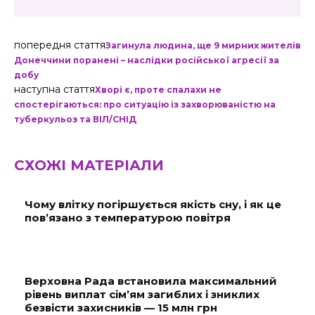
попередня стаття
Загинула людина, ще 9 мирних жителів
Донеччини поранені – наслідки російської агресії за
добу
наступна стаття
Хворі є, проте спалахи не
спостерігаються: про ситуацію із захворюваністю на
туберкульоз та ВІЛ/СНІД
СХОЖІ МАТЕРІАЛИ
Чому влітку погіршується якість сну, і як це
пов’язано з температурою повітря
Верховна Рада встановила максимальний
рівень виплат сім’ям загиблих і зниклих
безвісти захисників — 15 млн грн