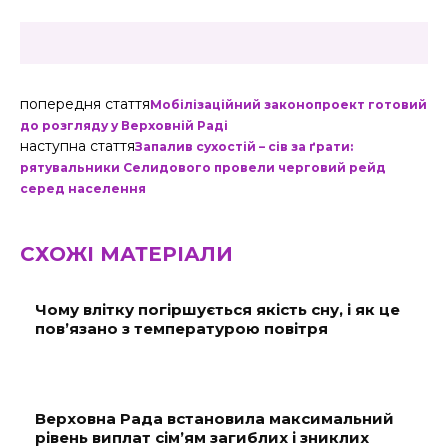
попередня стаття
Мобілізаційний законопроект готовий
до розгляду у Верховній Раді
наступна стаття
Запалив сухостій – сів за ґрати:
рятувальники Селидового провели черговий рейд
серед населення
СХОЖІ МАТЕРІАЛИ
Чому влітку погіршується якість сну, і як це
пов’язано з температурою повітря
Верховна Рада встановила максимальний
рівень виплат сім’ям загиблих і зниклих