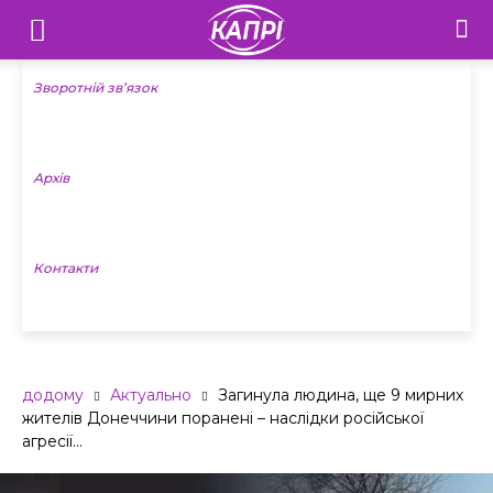
Телебачення
«Капрі»
Зворотній зв’язок
—
Архів
Новини
Донеччини
Контакти
додому
Актуально
Загинула людина, ще 9 мирних
жителів Донеччини поранені – наслідки російської
агресії...