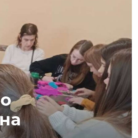
ро
 на