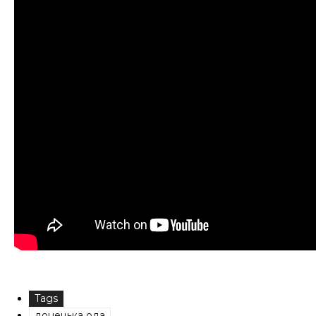
Tags
донецька ода