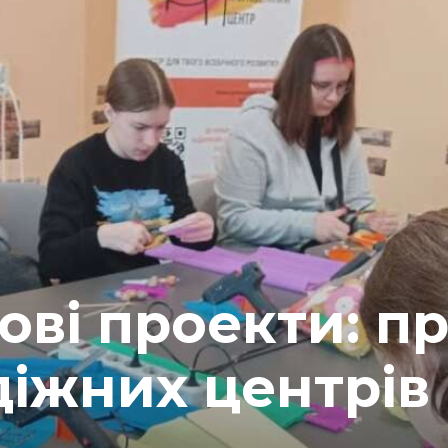
ові проекти: п
іжних центрів