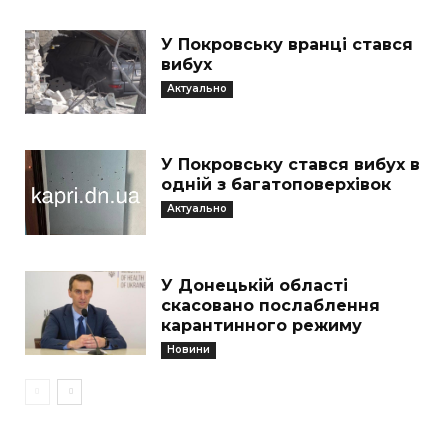
У Покровську вранці стався
вибух
Актуально
У Покровську стався вибух в
одній з багатоповерхівок
Актуально
У Донецькій області
скасовано послаблення
карантинного режиму
Новини