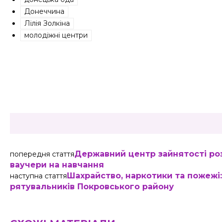
Донеччина
Лілія Золкіна
молодіжні центри
Share
Державний центр зайнятості роз
попередня стаття
ваучери на навчання
Шахрайство, наркотики та пожежі: 
наступна стаття
рятувальників Покровського району