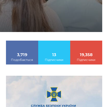
3,719
13
19,358
Подобається
Підписчики
Підписчики