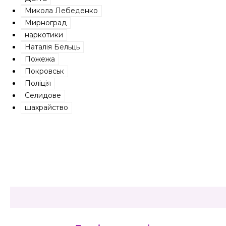
Микола Лебеденко
Мирноград
наркотики
Наталія Бельць
Пожежа
Покровськ
Поліція
Селидове
шахрайство
Share