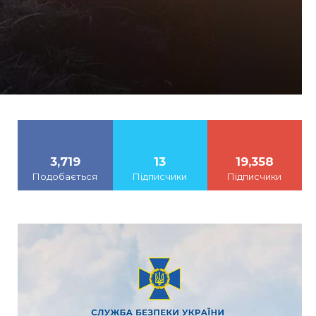
3,719
13
19,358
Подобається
Підписчики
Підписчики