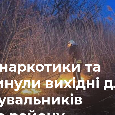
наркотики та
инули вихідні 
тувальників