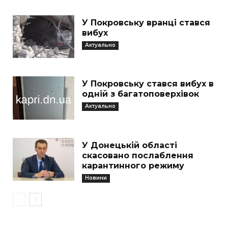
У Покровську вранці стався
вибух
Актуально
У Покровську стався вибух в
одній з багатоповерхівок
Актуально
У Донецькій області
скасовано послаблення
карантинного режиму
Новини