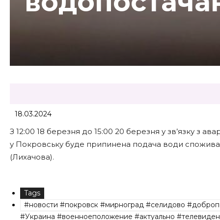
водопостача
18.03.2024
З 12:00 18 березня до 15:00 20 березня у зв’язку з 
у Покровську буде припинена подача води споживачам б
(Лихачова).
Tags
#новости #покровск #мирноград #селидово #доброп
#Украина #военноеположение #актуально #телевиден