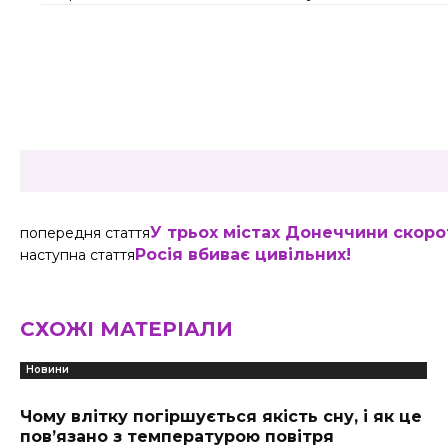
Share
У трьох містах Донеччини скор
попередня стаття
Росія вбиває цивільних!
наступна стаття
СХОЖІ МАТЕРІАЛИ
Новини
Чому влітку погіршується якість сну, і як це
пов’язано з температурою повітря