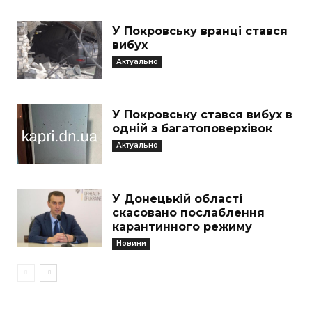
У Покровську вранці стався
вибух
Актуально
У Покровську стався вибух в
одній з багатоповерхівок
Актуально
У Донецькій області
скасовано послаблення
карантинного режиму
Новини