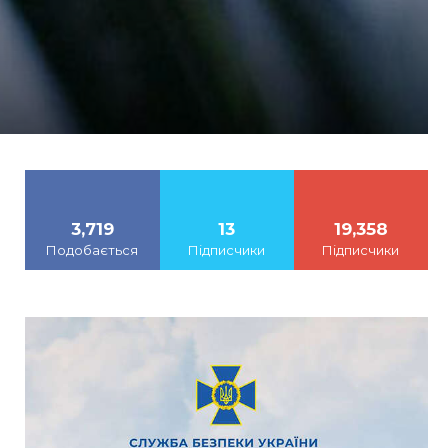
3,719
13
19,358
Подобається
Підписчики
Підписчики