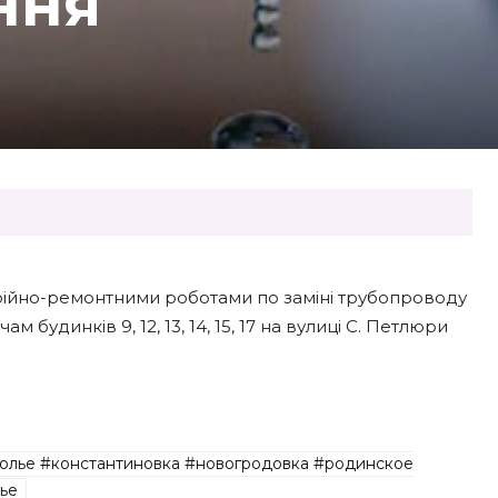
ння
аварійно-ремонтними роботами по заміні трубопроводу
удинків 9, 12, 13, 14, 15, 17 на вулиці С. Петлюри
олье #константиновка #новогродовка #родинское
ье