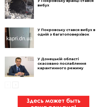
У Покровську вранці стався
вибух
У Покровську стався вибух в
одній з багатоповерхівок
У Донецькій області
скасовано послаблення
карантинного режиму