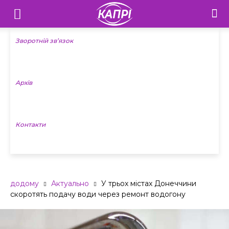
Телебачення
«Капрі»
Зворотній зв’язок
—
Архів
Новини
Донеччини
Контакти
додому
Актуально
У трьох містах Донеччини
скоротять подачу води через ремонт водогону