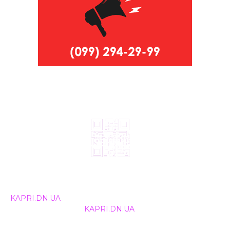
© 2024, ТОВ Телебачення «Капрі», усі права захищені.
Всі права на матеріали, що публікуються, належать
KAPRI.DN.UA
. Використання будь-якої інформації,
розміщеної на сайті
KAPRI.DN.UA
, іншими ЗМІ та
інтернет-ресурсами можливе лише за письмовою