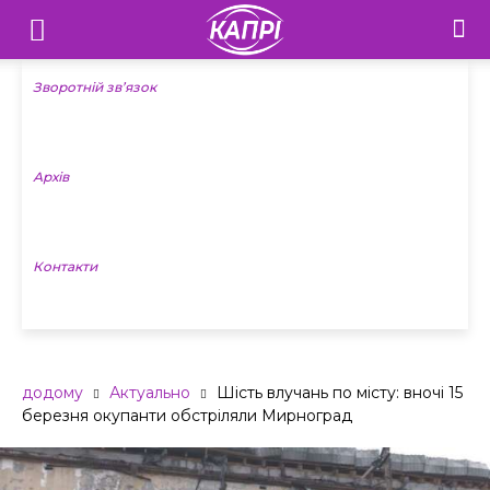
Телебачення
«Капрі»
Зворотній зв’язок
—
Архів
Новини
Донеччини
Контакти
додому
Актуально
Шість влучань по місту: вночі 15
березня окупанти обстріляли Мирноград