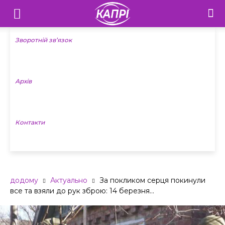
Телебачення
«Капрі»
Зворотній зв’язок
—
Архів
Новини
Донеччини
Контакти
додому
Актуально
За покликом серця покинули
все та взяли до рук зброю: 14 березня...