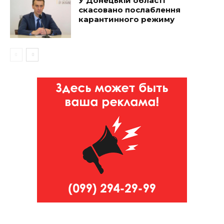
У Донецькій області
скасовано послаблення
карантинного режиму