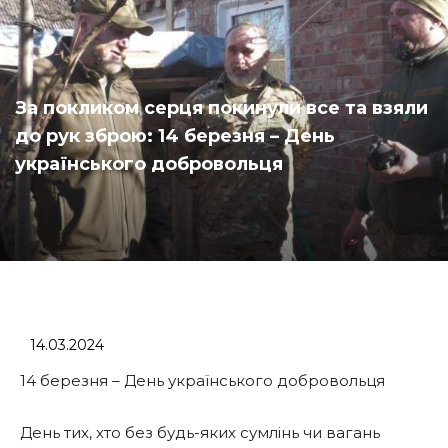
За покликом серця покинули все та взяли
до рук зброю: 14 березня – День
українського добровольця
14.03.2024
14 березня – День українського добровольця
День тих, хто без будь-яких сумлінь чи вагань