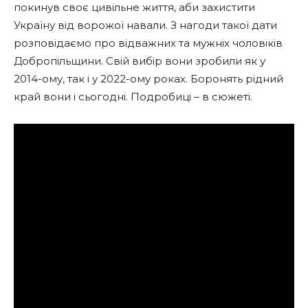
покинув своє цивільне життя, аби захистити
Україну від ворожої навали. З нагоди такої дати
розповідаємо про відважних та мужніх чоловіків
Добропільщини. Свій вибір вони зробили як у
2014-ому, так і у 2022-ому роках. Боронять рідний
край вони і сьогодні. Подробиці – в сюжеті.