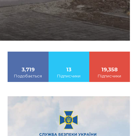
3,719
13
19,358
Подобається
Підписчики
Підписчики