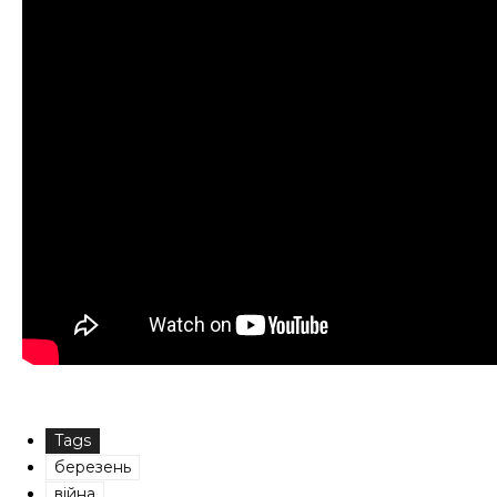
Tags
березень
війна