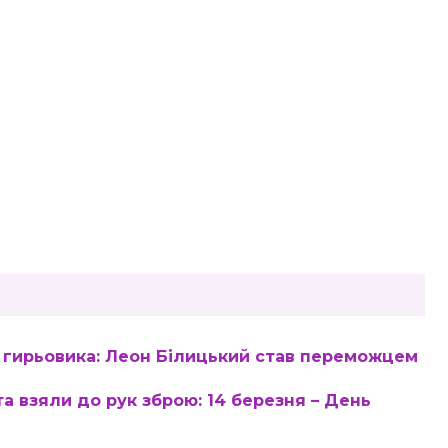
 гирьовика: Леон Білицький став переможцем
а взяли до рук зброю: 14 березня – День