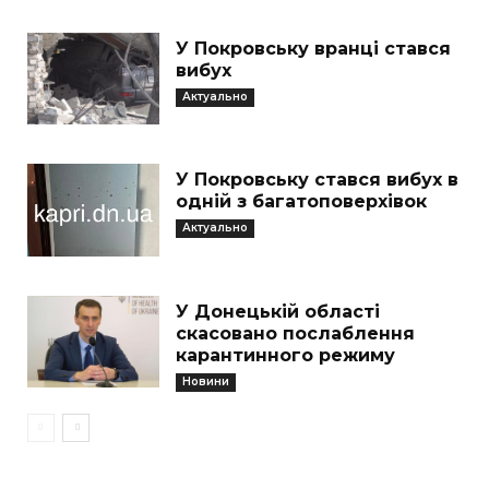
У Покровську вранці стався
вибух
Актуально
У Покровську стався вибух в
одній з багатоповерхівок
Актуально
У Донецькій області
скасовано послаблення
карантинного режиму
Новини