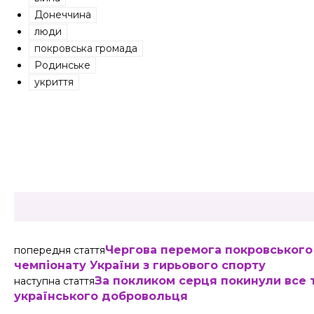
Донеччина
люди
покровська громада
Родинське
укриття
Share
Чергова перемога покровського
попередня стаття
чемпіонату України з гирьового спорту
За покликом серця покинули все т
наступна стаття
українського добровольця