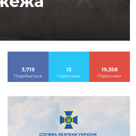
ожежа
3,719
13
19,358
Подобається
Підписчики
Підписчики