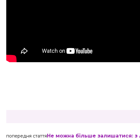
Share
Не можна більше залишатися: з
попередня стаття