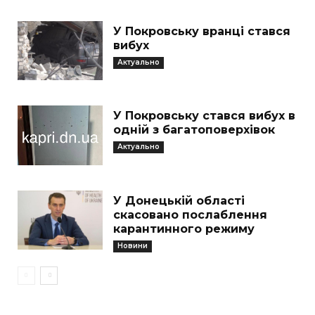
У Покровську вранці стався
вибух
Актуально
У Покровську стався вибух в
одній з багатоповерхівок
Актуально
У Донецькій області
скасовано послаблення
карантинного режиму
Новини