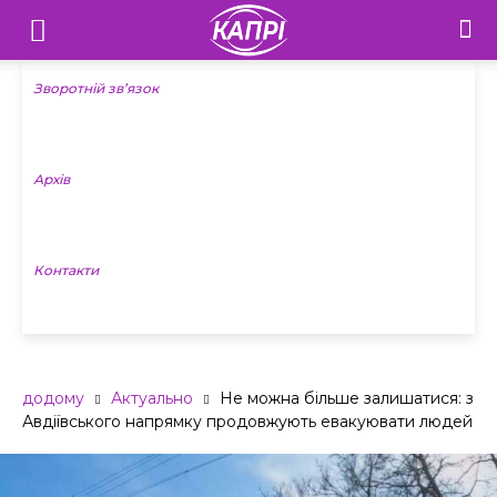
Телебачення
«Капрі»
Зворотній зв’язок
—
Архів
Новини
Донеччини
Контакти
додому
Актуально
Не можна більше залишатися: з
Авдіївського напрямку продовжують евакуювати людей