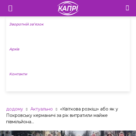
Телебачення
«Капрі»
Зворотній зв’язок
—
Архів
Новини
Донеччини
Контакти
додому
Актуально
«Квіткова розкіш» або як у
Покровську керманичі за рік витратили майже
півмільйона...