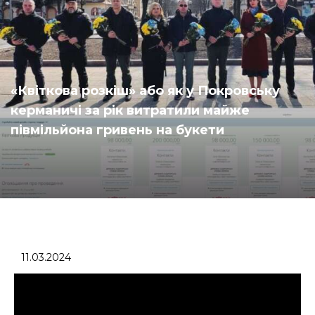
«Квіткова розкіш» або як у Покровську
керманичі за рік витратили майже
півмільйона гривень на букети
11.03.2024