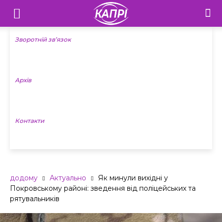
Телебачення
«Капрі»
Зворотній зв’язок
—
Архів
Новини
Донеччини
Контакти
додому
Актуально
Як минули вихідні у
Покровському районі: зведення від поліцейських та
рятувальників