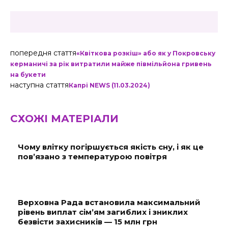
попередня стаття
«Квіткова розкіш» або як у Покровську
керманичі за рік витратили майже півмільйона гривень
на букети
наступна стаття
Капрі NEWS (11.03.2024)
СХОЖІ МАТЕРІАЛИ
Чому влітку погіршується якість сну, і як це
пов’язано з температурою повітря
Верховна Рада встановила максимальний
рівень виплат сім’ям загиблих і зниклих
безвісти захисників — 15 млн грн