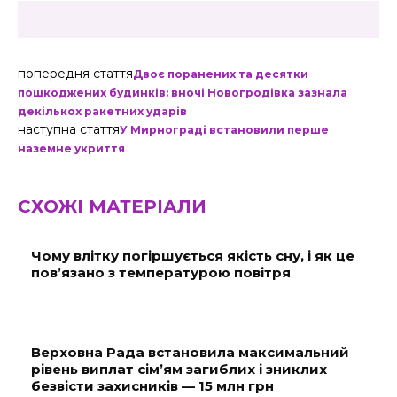
попередня стаття
Двоє поранених та десятки
пошкоджених будинків: вночі Новогродівка зазнала
декількох ракетних ударів
наступна стаття
У Мирнограді встановили перше
наземне укриття
СХОЖІ МАТЕРІАЛИ
Чому влітку погіршується якість сну, і як це
пов’язано з температурою повітря
Верховна Рада встановила максимальний
рівень виплат сім’ям загиблих і зниклих
безвісти захисників — 15 млн грн