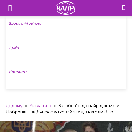
Телебачення
«Капрі»
Зворотній зв’язок
—
Архів
Новини
Донеччини
Контакти
додому
Актуально
З любов’ю до найрідніших: у
Добропіллі відбувся святковий захід з нагоди 8-го...