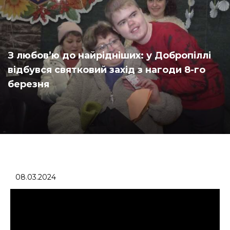
З любов’ю до найрідніших: у Добропіллі
відбувся святковий захід з нагоди 8-го
березня
08.03.2024