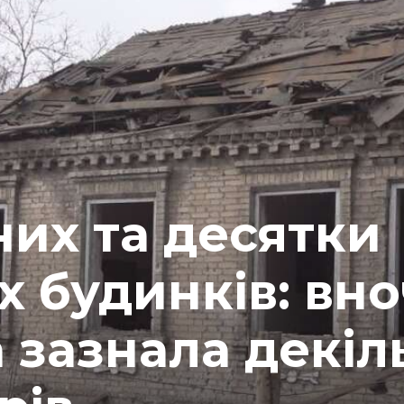
их та десятки
будинків: вно
 зазнала декіл