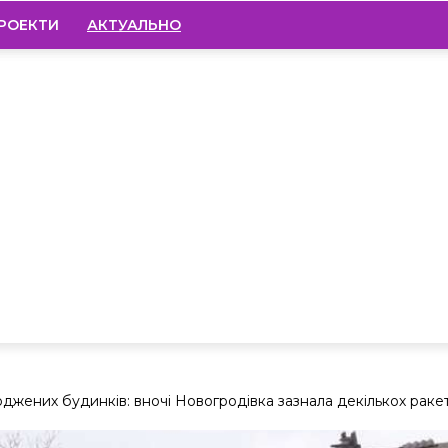
РОЕКТИ
АКТУАЛЬНО
жених будинків: вночі Новогродівка зазнала декількох раке