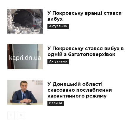
У Покровську вранці стався
вибух
Актуально
У Покровську стався вибух в
одній з багатоповерхівок
Актуально
У Донецькій області
скасовано послаблення
карантинного режиму
Новини