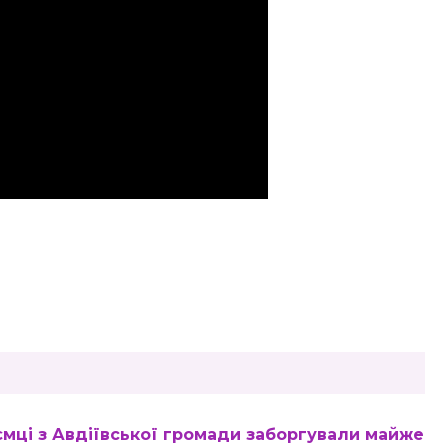
ємці з Авдіївської громади заборгували майже