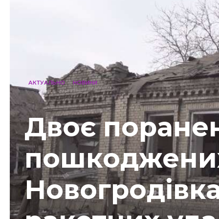
АКТУАЛЬНО
НОВИНИ
Двоє поранен
пошкоджених 
Новогродівка