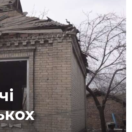
чі
ькох