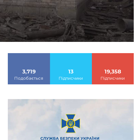
3,719
13
19,358
Подобається
Підписчики
Підписчики