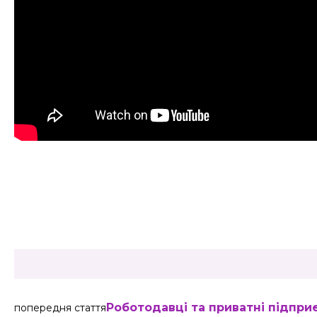
Share
Роботодавці та приватні підпри
попередня стаття