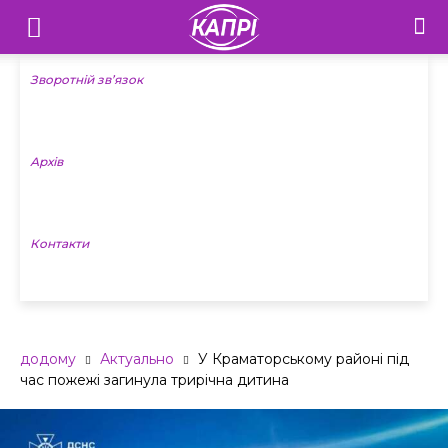
Телебачення
«Капрі»
Зворотній зв’язок
—
Архів
Новини
Донеччини
Контакти
додому
Актуально
У Краматорському районі під
час пожежі загинула трирічна дитина