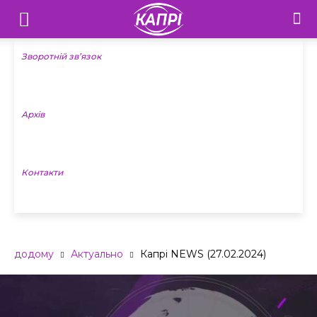
Телебачення
«Капрі»
Зворотній зв’язок
—
Архів
Новини
Донеччини
Контакти
додому
Актуально
Капрі NEWS (27.02.2024)