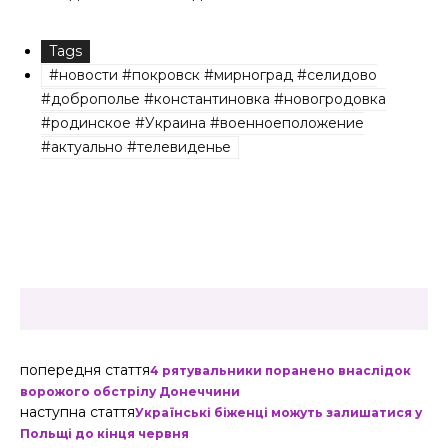
Tags
#новости #покровск #мирноград #селидово
#доброполье #константиновка #новогродовка
#родинское #Украина #военноеположение
#актуально #телевиденье
попередня стаття
4 рятувальники поранено внаслідок
ворожого обстрілу Донеччини
наступна стаття
Українські біженці можуть залишатися у
Польщі до кінця червня