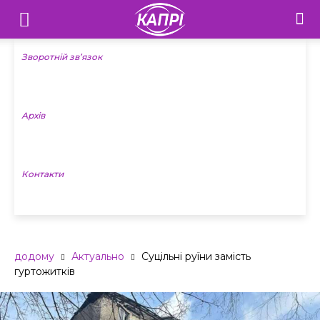
Телебачення
«Капрі»
Зворотній зв’язок
—
Архів
Новини
Донеччини
Контакти
додому
Актуально
Суцільні руїни замість
гуртожитків