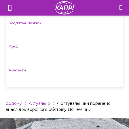
Телебачення
«Капрі»
Зворотній зв’язок
—
Архів
Новини
Донеччини
Контакти
додому
Актуально
4 рятувальники поранено
внаслідок ворожого обстрілу Донеччини