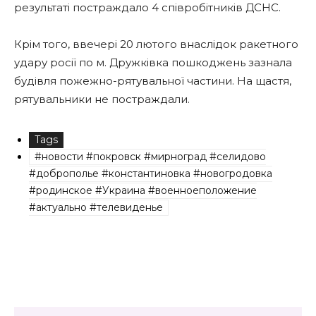
результаті постраждало 4 співробітників ДСНС.
Крім того, ввечері 20 лютого внаслідок ракетного
удару росії по м. Дружківка пошкоджень зазнала
будівля пожежно-рятувальної частини. На щастя,
рятувальники не постраждали.
Tags
#новости #покровск #мирноград #селидово
#доброполье #константиновка #новогродовка
#родинское #Украина #военноеположение
#актуально #телевиденье