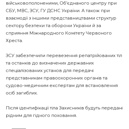
військовополоненими, Об’єднаного центру при
СБУ, МВС, ЗСУ, ГУ ДСНС України. А також при
взаємодії з іншими представництвами структур
сектору безпеки та оборони України й за
сприяння Міжнародного Комітету Червоного
Хреста.
ЗСУ забезпечили перевезення репатрійованих тіл
та останків до визначених державних
спеціалізованих установ для передачі
представникам правоохоронних органів та
судово-медичним експертам для встановлення
осіб загиблих.
Після ідентифікації тіла Захисників будуть передані
рідним для гідного поховання.