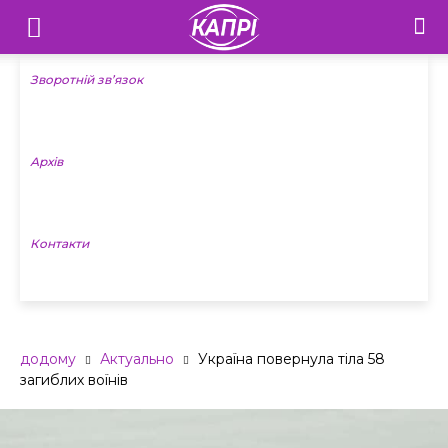
Телебачення
«Капрі»
Зворотній зв’язок
—
Архів
Новини
Донеччини
Контакти
додому
Актуально
Україна повернула тіла 58
загиблих воїнів