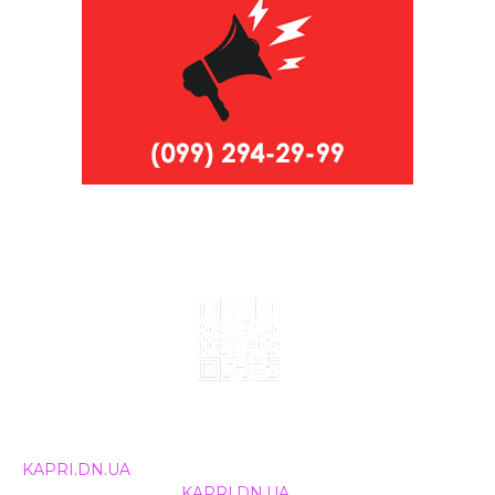
© 2024, ТОВ Телебачення «Капрі», усі права захищені.
Всі права на матеріали, що публікуються, належать
KAPRI.DN.UA
. Використання будь-якої інформації,
розміщеної на сайті
KAPRI.DN.UA
, іншими ЗМІ та