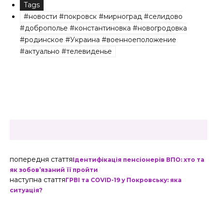
Tags
#новости #покровск #мирноград #селидово
#доброполье #константиновка #новогродовка
#родинское #Украина #военноеположение
#актуально #телевиденье
попередня стаття
Ідентифікація пенсіонерів ВПО: хто та
як зобов’язаний її пройти
наступна стаття
ГРВІ та COVID-19 у Покровську: яка
ситуація?