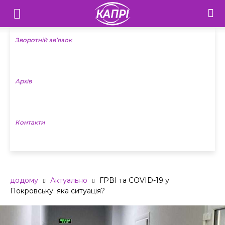
Телебачення
«Капрі»
Зворотній зв’язок
—
Архів
Новини
Донеччини
Контакти
додому
Актуально
ГРВІ та COVID-19 у
Покровську: яка ситуація?