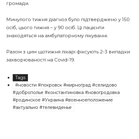
громади.
Минулого тижня діагноз було підтверджено у 150
осіб, цього тижня – у 90 осіб. Ці пацієнти
знаходяться на амбулаторному лікуванні.
Разом з цим щотижня лікарі фіксують 2-3 випадки
захворюваності на Covid-19.
Tags
#новости #покровск #мирноград #селидово
#доброполье #константиновка #новогродовка
#родинское #Украина #военноеположение
#актуально #телевиденье