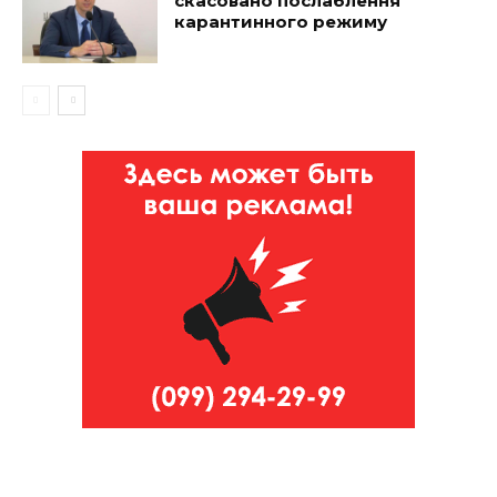
скасовано послаблення
карантинного режиму