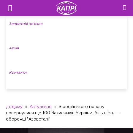
Телебачення
«Капрі»
Зворотній зв’язок
—
Архів
Новини
Донеччини
Контакти
додому
Актуально
З російського полону
повернулися ще 100 Захисників України, більшість —
оборонці "Азовсталі"