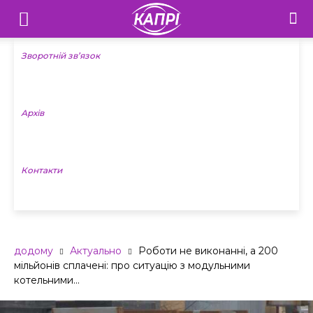
Телебачення
«Капрі»
Зворотній зв’язок
—
Архів
Новини
Донеччини
Контакти
додому
Актуально
Роботи не виконанні, а 200
мільйонів сплачені: про ситуацію з модульними
котельними...