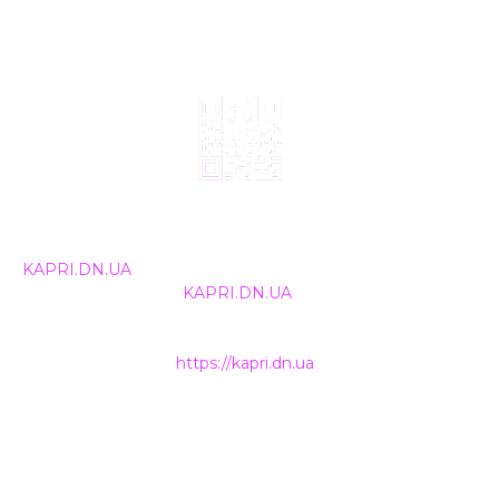
© 2024, ТОВ Телебачення «Капрі», усі права захищені.
Всі права на матеріали, що публікуються, належать
KAPRI.DN.UA
. Використання будь-якої інформації,
розміщеної на сайті
KAPRI.DN.UA
, іншими ЗМІ та
інтернет-ресурсами можливе лише за письмовою
згодою та обов'язкового розміщення прямого
гіперпосилання на
https://kapri.dn.ua
.
НАШІ КОНТАКТИ