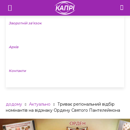
Телебачення
«Капрі»
Зворотній зв’язок
—
Архів
Новини
Донеччини
Контакти
додому
Актуально
Триває регіональний відбір
номінантів на відзнаку Ордену Святого Пантелеймона