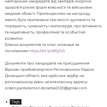
найгідніших кандидатів від закладів охорони
здоров’я різних форм власності та військових
медиків області. Претендентам на нагороду
мають бути притаманні такі якості: духовність та
порядність, гуманність i милосердя, про активність
та ініціативність, професійній та особистий
розвиток.
Бланки документів та опис номінації за
посиланням
https://bit.ly/481jZo5
Документи про кандидатів на присудження
Відзнак прийматимутися Регіональною Радою
Донецької області, яка здійснює відбір на
регіональному рівні, на електронну адресу:
orden.panteleimon.donetsk0120@gmail.com.
Tags