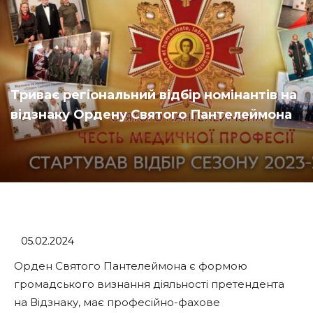
Триває регіональний відбір номінантів на
відзнаку Ордену Святого Пантелеймона
05.02.2024
Орден Святого Пантелеймона є формою
громадського визнання діяльності претендента
на Відзнаку, має професійно-фахове