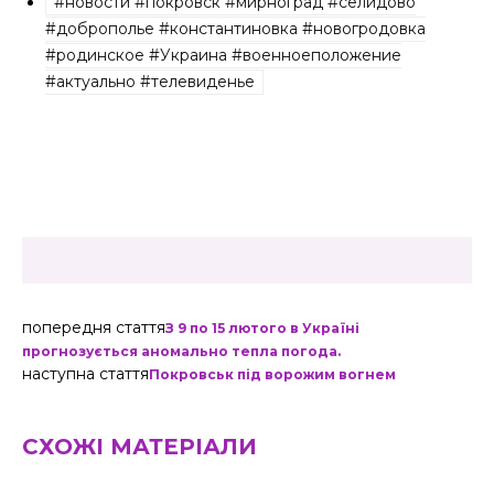
#новости #покровск #мирноград #селидово
#доброполье #константиновка #новогродовка
#родинское #Украина #военноеположение
#актуально #телевиденье
попередня стаття
З 9 по 15 лютого в Україні
прогнозується аномально тепла погода.
наступна стаття
Покровськ під ворожим вогнем
СХОЖІ МАТЕРІАЛИ