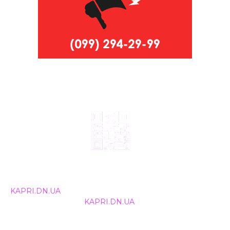
© 2024, ТОВ Телебачення «Капрі», усі права захищені.
Всі права на матеріали, що публікуються, належать
KAPRI.DN.UA
. Використання будь-якої інформації,
розміщеної на сайті
KAPRI.DN.UA
, іншими ЗМІ та
інтернет-ресурсами можливе лише за письмовою
згодою та обов'язкового розміщення прямого