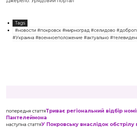
Джерело: Урядовий портал
Tags
#новости #покровск #мирноград #селидово #доброп
#Украина #военноеположение #актуально #телевиден
Share
Триває регіональний відбір ном
попередня стаття
Пантелеймона
У Покровську внаслідок обстрілу
наступна стаття