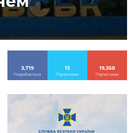
нем
3,719
13
19,358
Подобається
Підписчики
Підписчики