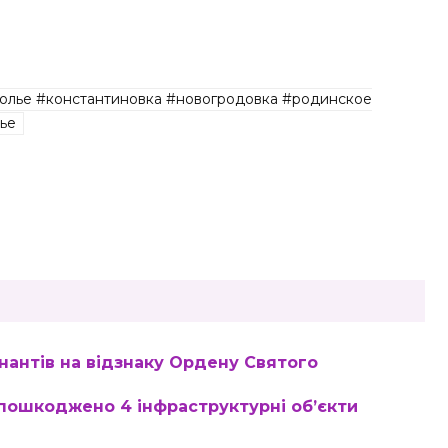
олье #константиновка #новогродовка #родинское
ье
інантів на відзнаку Ордену Святого
 пошкоджено 4 інфраструктурні об’єкти