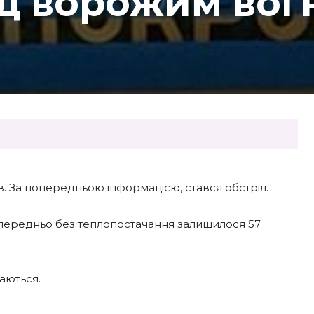
ід ворожим вог
в. За попередньою інформацією, стався обстріл.
попередньо без теплопостачання залишилося 57
аються.