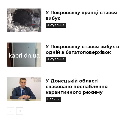
У Покровську вранці стався
вибух
Актуально
У Покровську стався вибух в
одній з багатоповерхівок
Актуально
У Донецькій області
скасовано послаблення
карантинного режиму
Новини