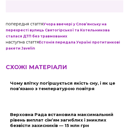
попередня стаття
Учора ввечері у Слов’янську на
перехресті вулиць Святогірської та Котельникова
сталася ДТП без травмованих
наступна стаття
Естонія передала Україні протитанкові
ракети Javelin
СХОЖІ МАТЕРІАЛИ
Чому влітку погіршується якість сну, і як це
пов’язано з температурою повітря
Верховна Рада встановила максимальний
рівень виплат сім’ям загиблих і зниклих
безвісти захисників — 15 млн грн