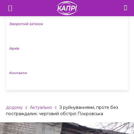
Телебачення
«Капрі»
Зворотній зв’язок
—
Архів
Новини
Донеччини
Контакти
додому
Актуально
З руйнуваннями, проте без
постраждалих: черговий обстріл Покровська