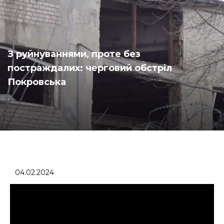
З руйнуваннями, проте без
постраждалих: черговий обстріл
Покровська
04.02.2024