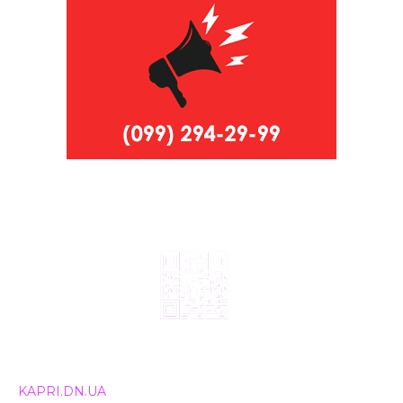
© 2024, ТОВ Телебачення «Капрі», усі права захищені.
Всі права на матеріали, що публікуються, належать
KAPRI.DN.UA
. Використання будь-якої інформації,