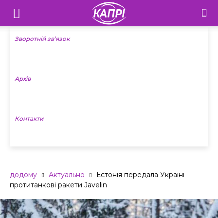
Телебачення
«Капрі»
Зворотній зв’язок
—
Архів
Новини
Донеччини
Контакти
додому
Актуально
Естонія передала Україні
протитанкові ракети Javelin