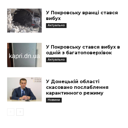
У Покровську вранці стався
вибух
Актуально
У Покровську стався вибух в
одній з багатоповерхівок
Актуально
У Донецькій області
скасовано послаблення
карантинного режиму
Новини