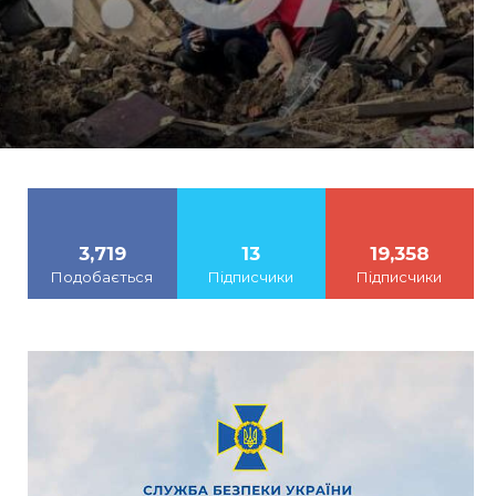
3,719
13
19,358
Подобається
Підписчики
Підписчики