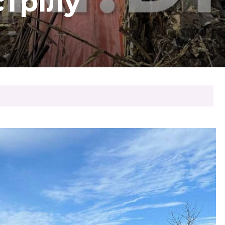
трілу