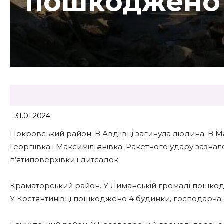
пошкоджено 
31.01.2024
Покровський район. В Авдіївці загинула людина. В Ма
Георгіївка і Максимільянівка. Ракетного удару зазн
п’ятиповерхівки і дитсадок.
Краматорський район. У Лиманській громаді пошкодже
У Костянтинівці пошкоджено 4 будинки, господарча с