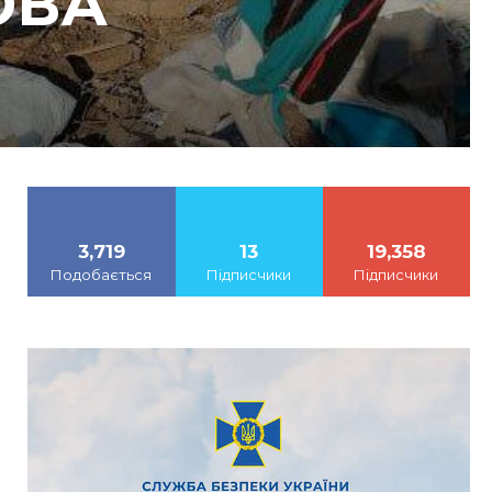
ОВА
3,719
13
19,358
Подобається
Підписчики
Підписчики