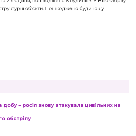
ено 2 людини, пошкоджено 6 будинків. У Нью-Йорку
структурні об’єкти. Пошкоджено будинок у
 добу – росія знову атакувала цивільних на
го обстрілу