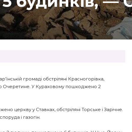
5 будинків, — 
р’їнській громаді обстріляні Красногорівка,
ало Очеретине. У Кураховому пошкоджено 2
но церкву у Ставках, обстріляні Торське і Зарічне.
поруда і газогін.