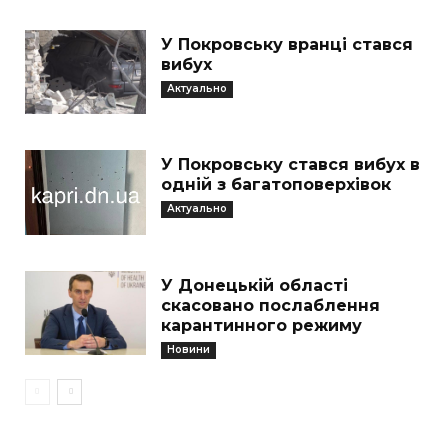
У Покровську вранці стався
вибух
Актуально
У Покровську стався вибух в
одній з багатоповерхівок
Актуально
У Донецькій області
скасовано послаблення
карантинного режиму
Новини