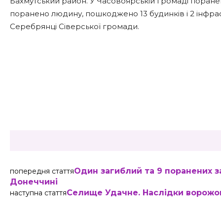
Бахмутський район. У Часовоярській громаді поран
поранено людину, пошкоджено 13 будинків і 2 інфра
Серебрянці Сіверської громади.
Share
Один загиблий та 9 поранених за
попередня стаття
Донеччині
Селище Удачне. Наслідки ворожо
наступна стаття