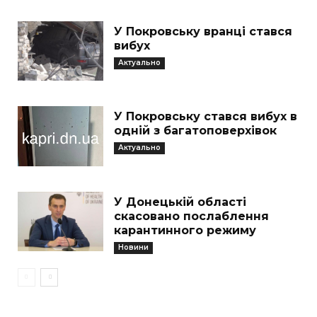
У Покровську вранці стався
вибух
Актуально
У Покровську стався вибух в
одній з багатоповерхівок
Актуально
У Донецькій області
скасовано послаблення
карантинного режиму
Новини