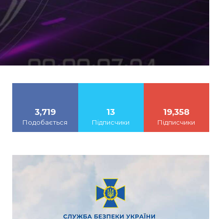
3,719
13
19,358
Подобається
Підписчики
Підписчики