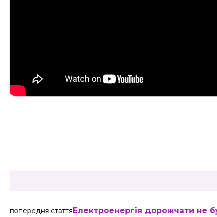
Share
Електроенергія дорожчати не бу
попередня стаття