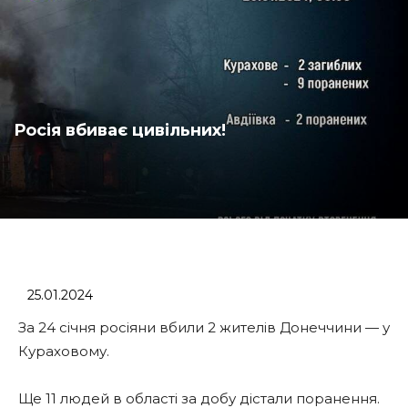
Росія вбиває цивільних!
25.01.2024
За 24 січня росіяни вбили 2 жителів Донеччини — у
Кураховому.
Ще 11 людей в області за добу дістали поранення.