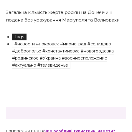
Загальна кількість жертв росіян на Донеччині
подана без урахування Маріуполя та Волновахи.
Tags
#новости #покровск #мирноград #селидово
#доброполье #константиновка #новогродовка
#родинское #Украина #военноеположение
#актуально #телевиденье
попередня стаття
Чим особливі туристичні намети?