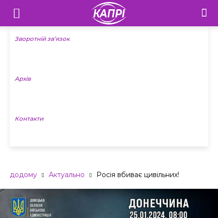
Телебачення
«Капрі»
Зворотній зв’язок
—
Архів
Новини
Донеччини
Контакти
додому
Актуально
Росія вбиває цивільних!