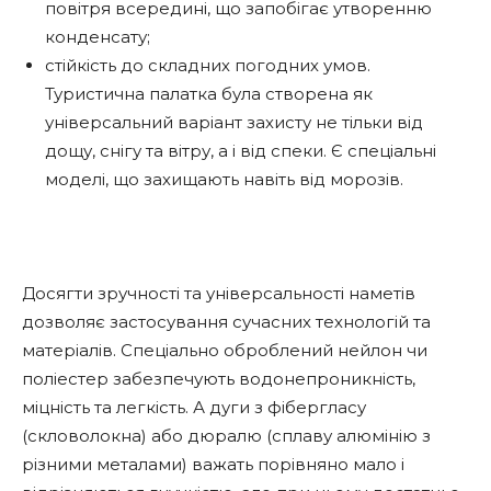
повітря всередині, що запобігає утворенню
конденсату;
стійкість до складних погодних умов.
Туристична палатка була створена як
універсальний варіант захисту не тільки від
дощу, снігу та вітру, а і від спеки. Є спеціальні
моделі, що захищають навіть від морозів.
Досягти зручності та універсальності наметів
дозволяє застосування сучасних технологій та
матеріалів. Спеціально оброблений нейлон чи
поліестер забезпечують водонепроникність,
міцність та легкість. А дуги з фібергласу
(скловолокна) або дюралю (сплаву алюмінію з
різними металами) важать порівняно мало і