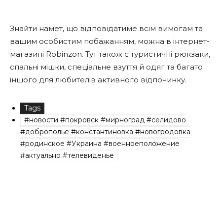
Знайти намет, що відповідатиме всім вимогам та
вашим особистим побажанням, можна в інтернет-
магазині Robinzon. Тут також є туристичні рюкзаки,
спальні мішки, спеціальне взуття й одяг та багато
іншого для любителів активного відпочинку.
Tags
#новости #покровск #мирноград #селидово
#доброполье #константиновка #новогродовка
#родинское #Украина #военноеположение
#актуально #телевиденье