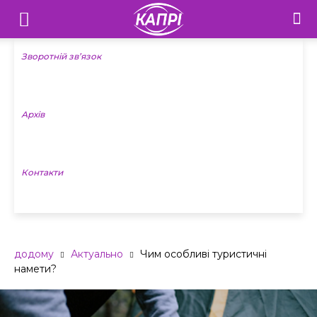
Телебачення
«Капрі»
Зворотній зв’язок
—
Архів
Новини
Донеччини
Контакти
додому
Актуально
Чим особливі туристичні
намети?