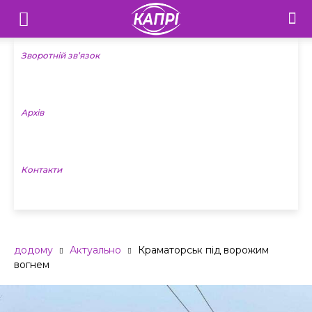
Телебачення
«Капрі»
Зворотній зв’язок
—
Архів
Новини
Донеччини
Контакти
додому
Актуально
Краматорськ під ворожим
вогнем