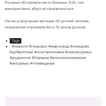
Росіяни обстріляли місто близько 9:25, тип
використаної зброї встановлюється.
На місці влучання загинув 49-річний чоловік,
поранення отримала його 31-річна донька.
Tags
#новости #покровск #мирноград #селидово
#доброполье #константиновка #новогродовка
#родинское #Украина #военноеположение
#актуально #телевиденье