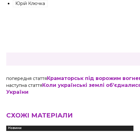
Юрій Ключка
Share
Краматорськ під ворожим вогне
попередня стаття
Коли українські землі об’єдналися
наступна стаття
України
СХОЖІ МАТЕРІАЛИ
Новини