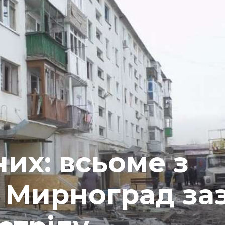
их: всьоме з
 Мирноград за