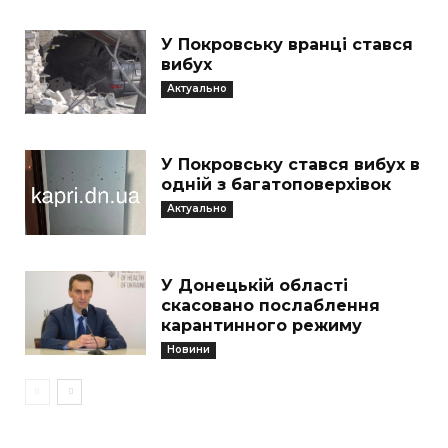
У Покровську вранці стався
вибух
Актуально
У Покровську стався вибух в
одній з багатоповерхівок
Актуально
У Донецькій області
скасовано послаблення
карантинного режиму
Новини