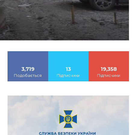
3,719
13
19,358
Подобається
Підписчики
Підписчики