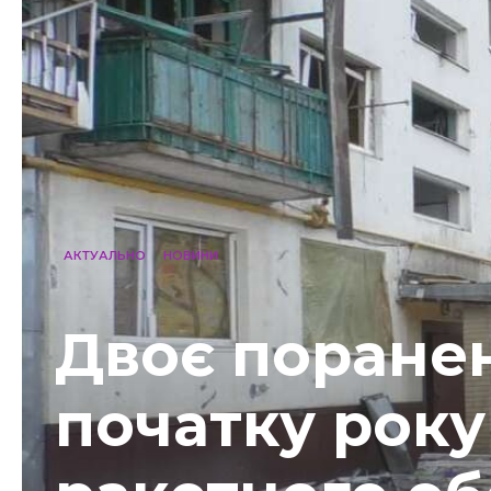
АКТУАЛЬНО
НОВИНИ
Двоє поранен
початку року