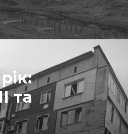
рік:
І та