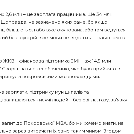
них 2,6 млн – це зарплата працівників. Ще 34 млн
. Щоправда, не зазначено яких саме, бо якщо
ь, більшість сіл або вже окупована, або там ведуться
який благоустрій вже мови не ведеться – навіть сміття
о ЖКВ – фінансова підтримка ЗМІ – аж 14,5 млн
? Скоріш за все телебаченню, яке було прийнято в
товаришує з покровськими можновладцями.
а зарплати, підтримку муніципалів та
і залишаються тисячі людей – без світла, газу, зв’язку
 запит до Покровської МВА, бо ми хочемо знати, на
ільно зараз витрачати їх саме таким чином. Згодом