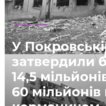
АКТУАЛЬНО
НОВИНИ
У Покровські
затвердили б
14,5 мільйоні
60 мільйонів