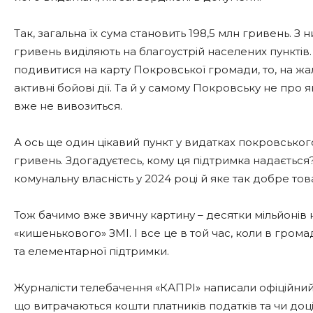
Так, загальна їх сума становить 198,5 млн гривень. З 
гривень виділяють на благоустрій населених пунктів
подивитися на карту Покровської громади, то, на жал
активні бойові дії. Та й у самому Покровську не про 
вже не вивозиться.
А ось ще один цікавий пункт у видатках покровськог
гривень. Здогадуєтесь, кому ця підтримка надається
комунальну власність у 2024 році й яке так добре 
Тож бачимо вже звичну картину – десятки мільйонів н
«кишенькового» ЗМІ. І все це в той час, коли в громад
та елементарної підтримки.
Журналісти телебачення «КАПРІ» написали офіційний
що витрачаються кошти платників податків та чи доц