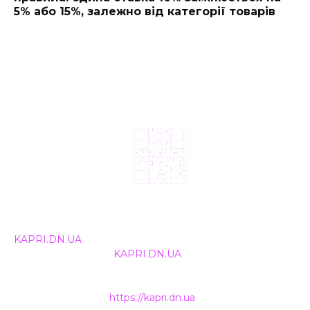
5% або 15%, залежно від категорії товарів
© 2024, ТОВ Телебачення «Капрі», усі права захищені.
Всі права на матеріали, що публікуються, належать
KAPRI.DN.UA
. Використання будь-якої інформації,
розміщеної на сайті
KAPRI.DN.UA
, іншими ЗМІ та
інтернет-ресурсами можливе лише за письмовою
згодою та обов'язкового розміщення прямого
гіперпосилання на
https://kapri.dn.ua
.