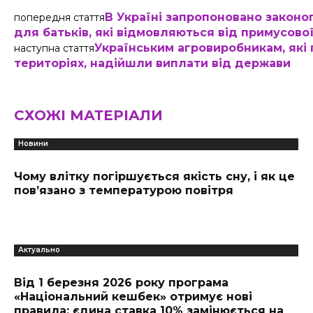
В Україні запропоновано законо
попередня стаття
для батьків, які відмовляються від примусової
Українським агровиробникам, які
наступна стаття
територіях, надійшли виплати від держави
СХОЖІ МАТЕРІАЛИ
Новини
Чому влітку погіршується якість сну, і як це
пов’язано з температурою повітря
Актуально
Від 1 березня 2026 року програма
«Національний кешбек» отримує нові
правила: єдина ставка 10% замінюється на