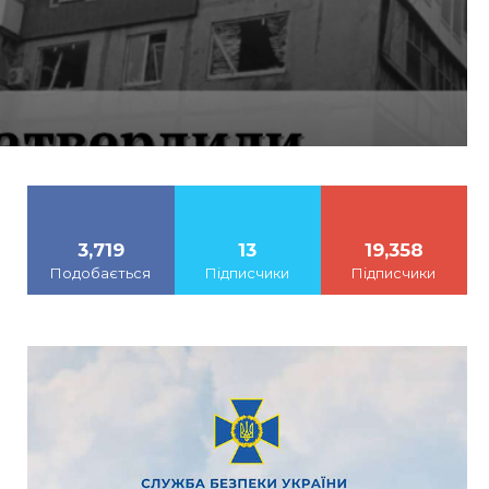
3,719
13
19,358
Подобається
Підписчики
Підписчики