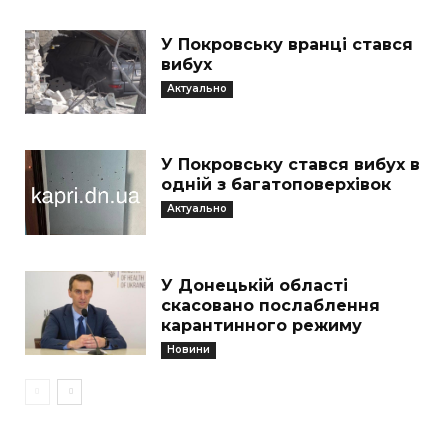
У Покровську вранці стався
вибух
Актуально
У Покровську стався вибух в
одній з багатоповерхівок
Актуально
У Донецькій області
скасовано послаблення
карантинного режиму
Новини