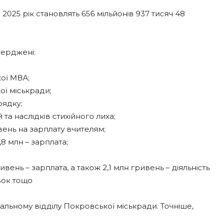
025 рік становлять 656 мільйонів 937 тисяч 48
тверджені:
кої МВА;
ої міськради;
рядку;
 та наслідків стихійного лиха;
ивень на зарплату вчителям;
,8 млн – зарплата;
ривень – зарплата, а також 2,1 млн гривень – діяльність
авок тощо
льному відділу Покровської міськради. Точніше,