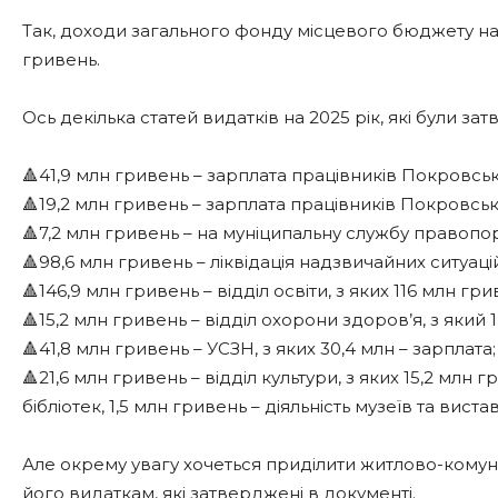
Так, доходи загального фонду місцевого бюджету на 2
гривень.
Ось декілька статей видатків на 2025 рік, які були за
🔺41,9 млн гривень – зарплата працівників Покровсь
🔺19,2 млн гривень – зарплата працівників Покровськ
🔺7,2 млн гривень – на муніципальну службу правопо
🔺98,6 млн гривень – ліквідація надзвичайних ситуацій
🔺146,9 млн гривень – відділ освіти, з яких 116 млн гр
🔺15,2 млн гривень – відділ охорони здоров’я, з який 1
🔺41,8 млн гривень – УСЗН, з яких 30,4 млн – зарплата;
🔺21,6 млн гривень – відділ культури, з яких 15,2 млн г
бібліотек, 1,5 млн гривень – діяльність музеїв та вист
Але окрему увагу хочеться приділити житлово-комуна
його видаткам, які затверджені в документі.