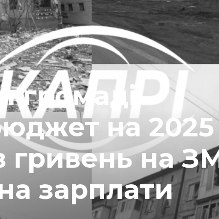
й громаді
юджет на 2025 
в гривень на ЗМ
 на зарплати