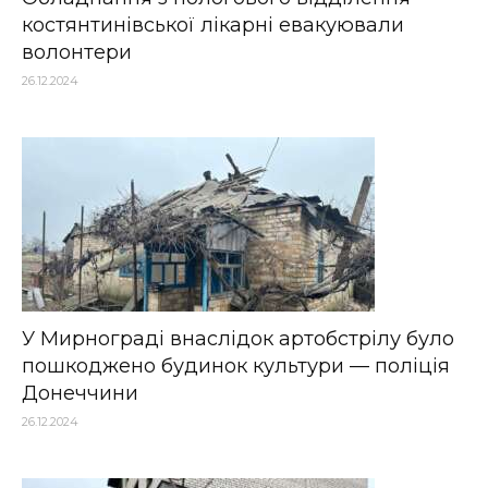
костянтинівської лікарні евакуювали
волонтери
26.12.2024
У Мирнограді внаслідок артобстрілу було
пошкоджено будинок культури — поліція
Донеччини
26.12.2024