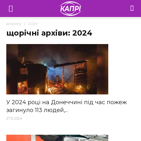
Телебачення
«Капрі»
додому
2024
щорічні архіви: 2024
—
Новини
Донеччини
У 2024 році на Донеччині під час пожеж
загинуло 113 людей,...
27.12.2024