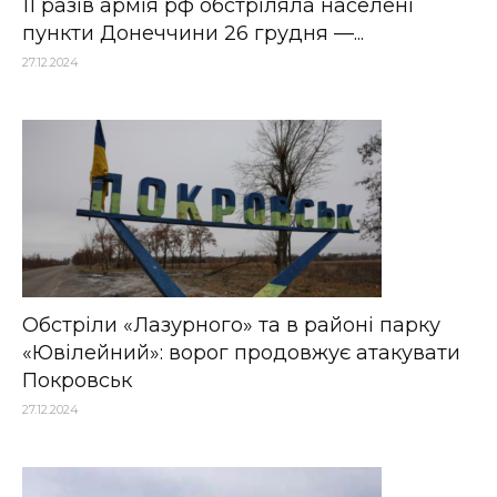
11 разів армія рф обстріляла населені
пункти Донеччини 26 грудня —...
27.12.2024
Обстріли «Лазурного» та в районі парку
«Ювілейний»: ворог продовжує атакувати
Покровськ
27.12.2024