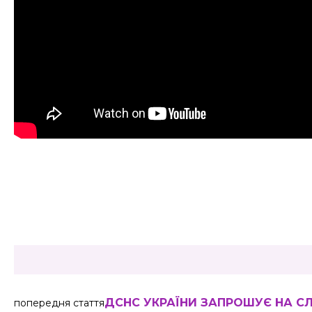
Share
ДСНС УКРАЇНИ ЗАПРОШУЄ НА С
попередня стаття