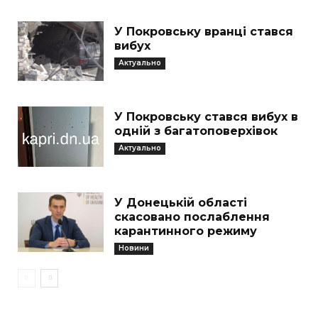
У Покровську вранці стався
вибух
Актуально
У Покровську стався вибух в
одній з багатоповерхівок
Актуально
У Донецькій області
скасовано послаблення
карантинного режиму
Новини