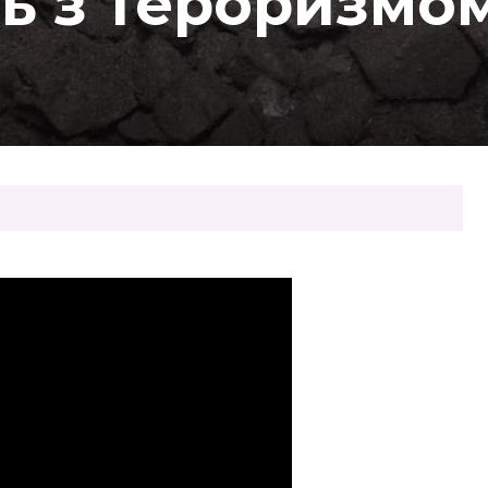
ь з тероризмо