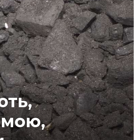
ють,
рмою,