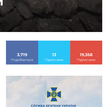
м
3,719
13
19,358
Подобається
Підписчики
Підписчики