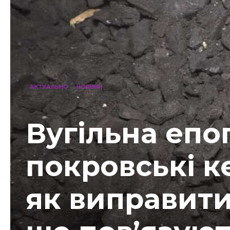
АКТУАЛЬНО
НОВИНИ
Вугільна епо
покровські к
як виправити