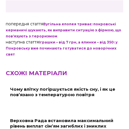
попередня стаття
Вугільна епопея триває: покровські
керманичі шукають, як виправити ситуацію з фірмою, що
повʼязують з тероризмом
наступна стаття
Іграшки – від 7 грн, а ялинки – від 350: у
Покровську вже починають готуватися до новорічних
свят
СХОЖІ МАТЕРІАЛИ
Чому влітку погіршується якість сну, і як це
пов’язано з температурою повітря
Верховна Рада встановила максимальний
рівень виплат сім’ям загиблих і зниклих