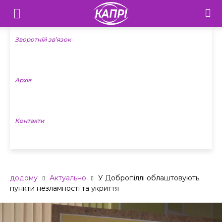
Телебачення
«Капрі»
Зворотній зв’язок
—
Архів
Новини
Донеччини
Контакти
додому
Актуально
У Добропіллі облаштовують
пункти незламності та укриття