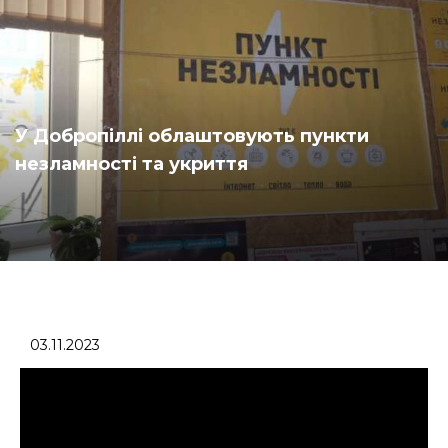
У Добропіллі облаштовують пункти
незламності та укриття
03.11.2023