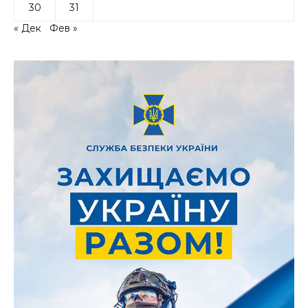
30
31
« Дек
Фев »