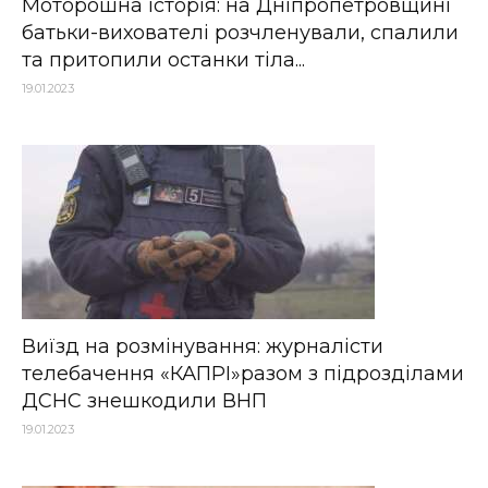
Моторошна історія: на Дніпропетровщині
батьки-вихователі розчленували, спалили
та притопили останки тіла...
19.01.2023
Виїзд на розмінування: журналісти
телебачення «КАПРІ»разом з підрозділами
ДСНС знешкодили ВНП
19.01.2023