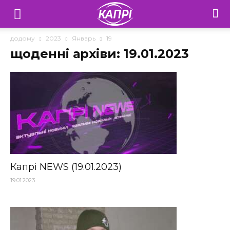
Телебачення
«Капрі»
додому
2023
Январь
19
щоденні архіви: 19.01.2023
—
Новини
Донеччини
Капрі NEWS (19.01.2023)
19.01.2023