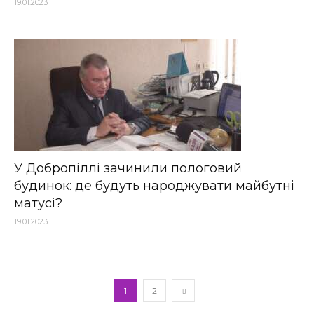
19.01.2023
У Добропіллі зачинили пологовий
будинок: де будуть народжувати майбутні
матусі?
19.01.2023
1
2