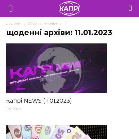
Телебачення
«Капрі»
додому
2023
Январь
11
щоденні архіви: 11.01.2023
—
Новини
Донеччини
Капрі NEWS (11.01.2023)
11.01.2023