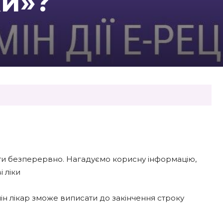
ки»?
мати безперервно. Нагадуємо корисну інформацію,
 ліки
лін лікар зможе виписати до закінчення строку