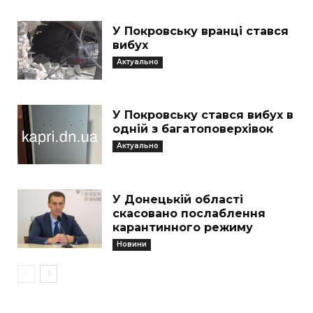
У Покровську вранці стався
вибух
Актуально
У Покровську стався вибух в
одній з багатоповерхівок
Актуально
У Донецькій області
скасовано послаблення
карантинного режиму
Новини