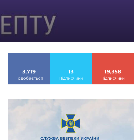
3,719
13
19,358
Подобається
Підписчики
Підписчики