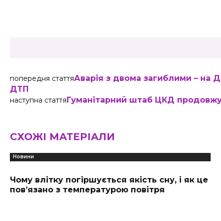
Share
Аварія з двома загиблими – на 
попередня стаття
ДТП
Гуманітарний штаб ЦКД продовж
наступна стаття
СХОЖІ МАТЕРІАЛИ
Новини
Чому влітку погіршується якість сну, і як це
пов’язано з температурою повітря