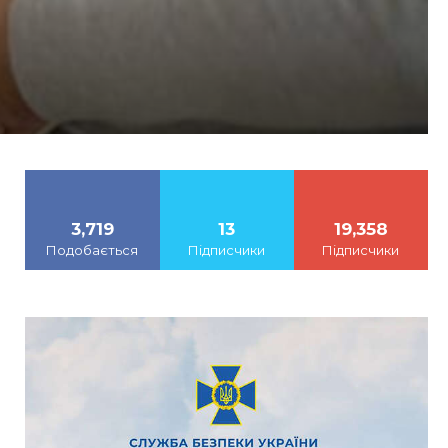
3,719
13
19,358
Подобається
Підписчики
Підписчики