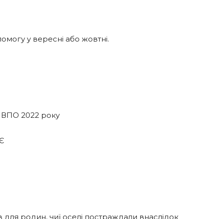
помогу у вересні або жовтні.
я ВПО 2022 року
ЮЄ
рів для родин, чиї оселі постраждали внаслідок