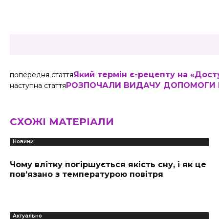
Share
Який термін є-рецепту на «Досту
попередня стаття
РОЗПОЧАЛИ ВИДАЧУ ДОПОМОГИ Р
наступна стаття
СХОЖІ МАТЕРІАЛИ
Новини
Чому влітку погіршується якість сну, і як це
пов’язано з температурою повітря
Актуально