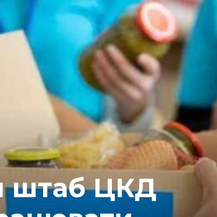
й штаб ЦКД