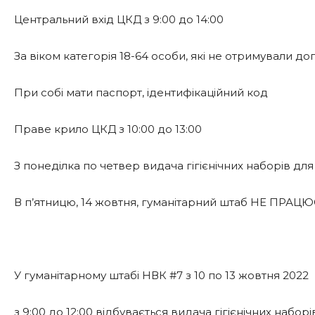
Центральний вхід ЦКД з 9:00 до 14:00
За віком категорія 18-64 особи, які не отримували до
При собі мати паспорт, ідентифікаційний код
Праве крило ЦКД з 10:00 до 13:00
З понеділка по четвер видача гігієнічних наборів дл
В п’ятницю, 14 жовтня, гуманітарний штаб НЕ ПРАЦ
У гуманітарному штабі НВК #7 з 10 по 13 жовтня 2022
з 9:00 до 12:00 відбувається видача гігієнічних набо