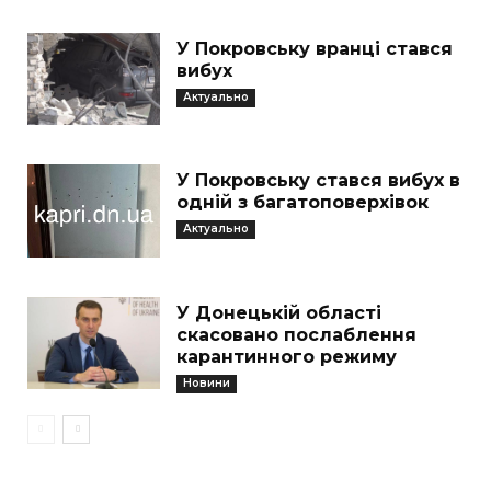
У Покровську вранці стався
вибух
Актуально
У Покровську стався вибух в
одній з багатоповерхівок
Актуально
У Донецькій області
скасовано послаблення
карантинного режиму
Новини