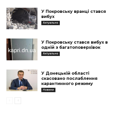
У Покровську вранці стався
вибух
Актуально
У Покровську стався вибух в
одній з багатоповерхівок
Актуально
У Донецькій області
скасовано послаблення
карантинного режиму
Новини