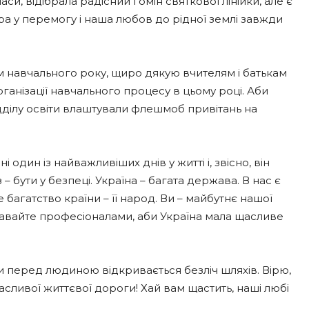
си, відібрала радісний гомін святкової лінійки, але є
віра у перемогу і наша любов до рідної землі завжди
м навчального року, щиро дякую вчителям і батькам
організації навчального процесу в цьому році. Аби
дділу освіти влаштували флешмоб привітань на
 один із найважливіших днів у житті і, звісно, він
– бути у безпеці. Україна – багата держава. В нас є
е багатство країни – її народ. Ви – майбутнє нашої
ставайте професіоналами, аби Україна мала щасливе
и перед людиною відкривається безліч шляхів. Вірю,
сливої життєвої дороги! Хай вам щастить, наші любі