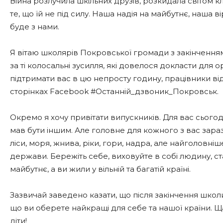
Війна розлучила шкільних друзів, розкидала світом кла
те, що їй не під силу. Наша надія на майбутнє, наша 
буде з нами.
Я вітаю школярів Покровської громади з закінчення
за ті колосальні зусилля, які довелося докласти для 
підтримати вас в цю непросту годину, працівники ві
сторінках Facebook #Останній_дзвоник_Покровськ.
Окремо я хочу привітати випускників. Для вас сьогодні
мав бути іншим. Але головне для кожного з вас зараз 
ліси, моря, жнива, ріки, гори, надра, але найголовніш
держави. Бережіть себе, виховуйте в собі людину, 
майбутнє, а ви жили у вільній та багатій країні.
Зазвичай заведено казати, що після закінчення школ
що ви оберете найкращі для себе та нашої країни. Ща
діти!