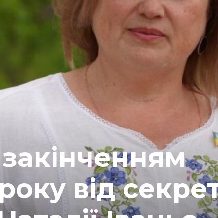
 закінченням
року від секре