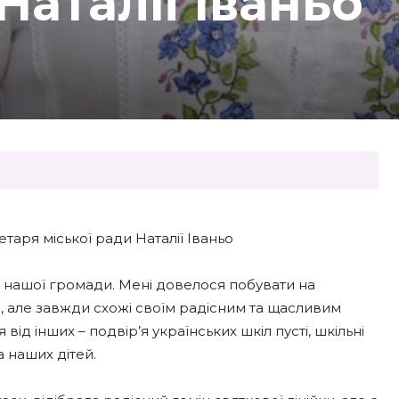
Наталії Іваньо
таря міської ради Наталії Іваньо
х нашої громади. Мені довелося побувати на
і, але завжди схожі своїм радісним та щасливим
ід інших – подвір’я українських шкіл пусті, шкільні
а наших дітей.