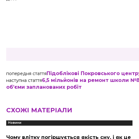
Share
Підоблікові Покровського центр
попередня стаття
6,5 мільйонів на ремонт школи №8
наступна стаття
об’єми запланованих робіт
СХОЖІ МАТЕРІАЛИ
Новини
Чому влітку погіршується якість сну, і як це