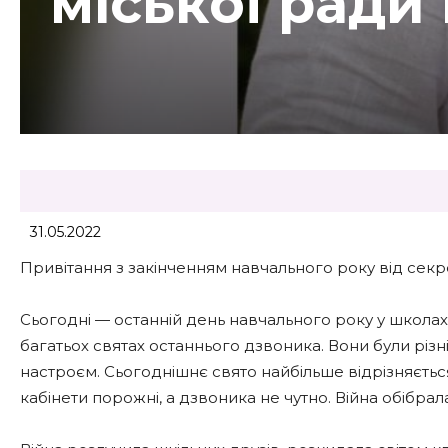
міської ради 
31.05.2022
Привітання з закінченням навчального року від секре
Сьогодні — останній день навчального року у школа
багатьох святах останнього дзвоника. Вони були різн
настроєм. Сьогоднішнє свято найбільше відрізняється в
кабінети порожні, а дзвоника не чутно. Війна обібрал