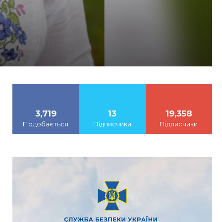
3,719
13
19,358
Подобається
Підписчики
Підписчики