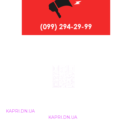
© 2024, ТОВ Телебачення «Капрі», усі права захищені.
Всі права на матеріали, що публікуються, належать
KAPRI.DN.UA
. Використання будь-якої інформації,
розміщеної на сайті
KAPRI.DN.UA
, іншими ЗМІ та
інтернет-ресурсами можливе лише за письмовою
згодою та обов'язкового розміщення прямого