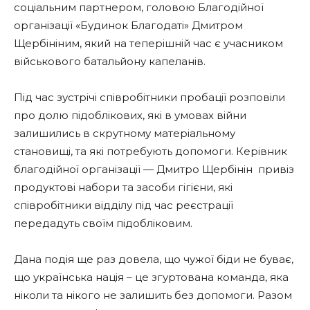
соціальним партнером, головою Благодійної
організації «Будинок Благодаті» Дмитром
Щербініним, який на теперішній час є учасником
військового батальйону капеланів.
Під час зустрічі співробітники пробації розповіли
про долю підоблікових, які в умовах війни
залишились в скрутному матеріальному
становищі, та які потребують допомоги. Керівник
благодійної організації — Дмитро Щербінін
привіз
продуктові набори та засоби гігієни, які
співробітники відділу під час реєстрації
передадуть своїм підобліковим.
Дана подія ще раз довела, що чужої біди не буває,
що українська нація – це згуртована команда, яка
ніколи та нікого не залишить без допомоги. Разом