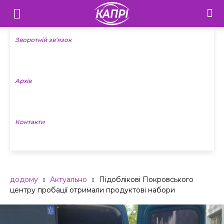
Телебачення
«Капрі»
Зворотній зв’язок
—
Архів
Новини
Донеччини
Контакти
додому
Актуально
Підоблікові Покровського
центру пробації отримали продуктові набори