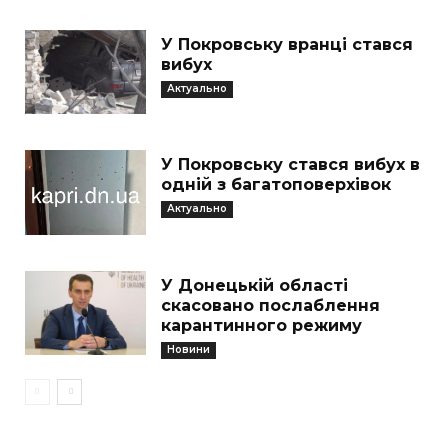
У Покровську вранці стався
вибух
Актуально
У Покровську стався вибух в
одній з багатоповерхівок
Актуально
У Донецькій області
скасовано послаблення
карантинного режиму
Новини