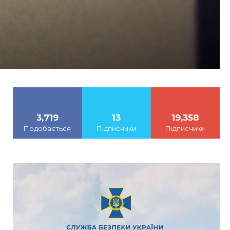
3,719
13
19,358
Подобається
Підписчики
Підписчики