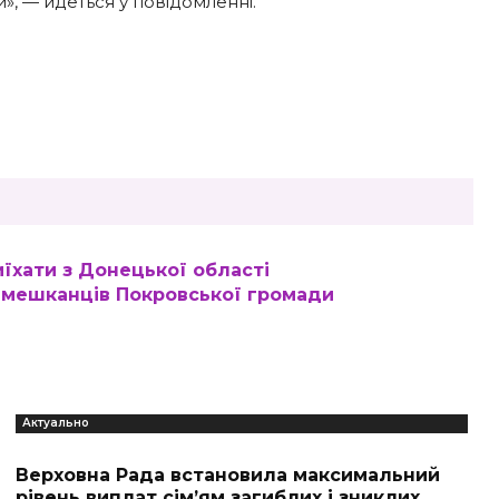
и», — йдеться у повідомленні.
иїхати з Донецької області
 мешканців Покровської громади
Актуально
Верховна Рада встановила максимальний
рівень виплат сім’ям загиблих і зниклих