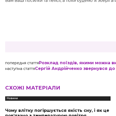
Вам Ваші посилки та пенсії, а поки будемо їх зберігат
Share
Розклад поїздів, якими можна в
попередня стаття
Сергій Андрійченко звернувся до
наступна стаття
СХОЖІ МАТЕРІАЛИ
Новини
Чому влітку погіршується якість сну, і як це
пов’язано з температурою повітря