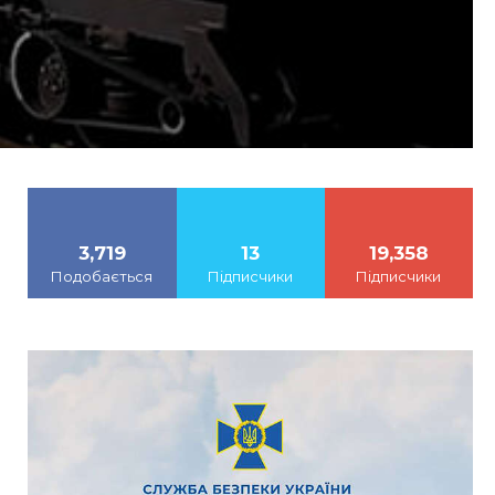
3,719
13
19,358
Подобається
Підписчики
Підписчики