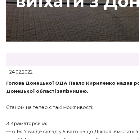
виїхати з До
24.02.2022
Голова Донецької ОДА Павло Кириленко надав розк
Донецької області залізницею.
Станом на тепер є такі можливості:
З Краматорська:
— о 16:17 виїде склад у 5 вагонів до Дніпра, вмістить 