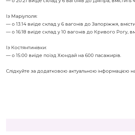
— о 20:21 виїде склад у 6 вагонів до Дніпра, вмістить
Із Маріуполя:
— о 13:14 виїде склад у 6 вагонів до Запоріжжя, вміст
— о 16:18 виїде склад у 10 вагонів до Кривого Рогу, в
Із Костянтинівки:
— о 15:00 виїде поїзд Хюндай на 600 пасажирів.
Слідкуйте за додатковою актуальною інформацією на
Share