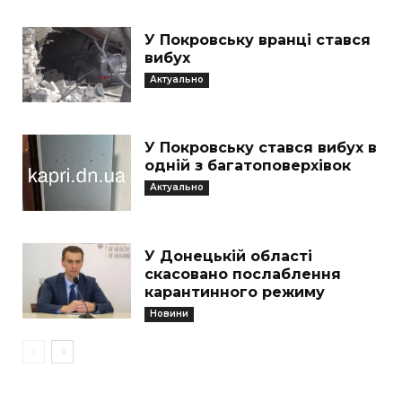
У Покровську вранці стався
вибух
Актуально
У Покровську стався вибух в
одній з багатоповерхівок
Актуально
У Донецькій області
скасовано послаблення
карантинного режиму
Новини