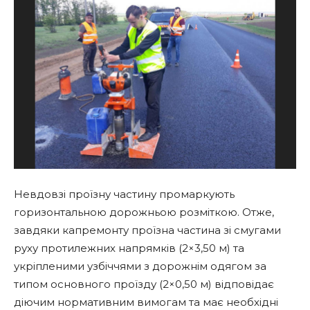
Невдовзі проїзну частину промаркують
горизонтальною дорожньою розміткою. Отже,
завдяки капремонту проїзна частина зі смугами
руху протилежних напрямків (2×3,50 м) та
укріпленими узбіччями з дорожнім одягом за
типом основного проїзду (2×0,50 м) відповідає
діючим нормативним вимогам та має необхідні