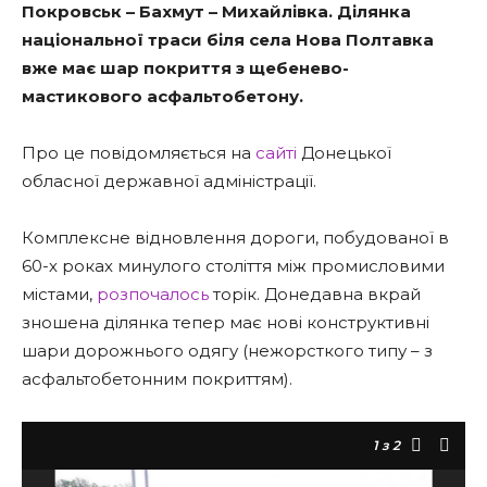
Покровськ – Бахмут – Михайлівка. Ділянка
національної траси біля села Нова Полтавка
вже має шар покриття з щебенево-
мастикового асфальтобетону.
Про це повідомляється на
сайті
Донецької
обласної державної адміністрації.
Комплексне відновлення дороги, побудованої в
60-х роках минулого століття між промисловими
містами,
розпочалось
торік. Донедавна вкрай
зношена ділянка тепер має нові конструктивні
шари дорожнього одягу (нежорсткого типу – з
асфальтобетонним покриттям).
1
з 2